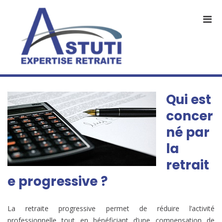
Aller
au
Men
contenu
prin
pou
mobi
Qui est
concer
né par
la
retrait
e progressive ?
La retraite progressive permet de réduire l’activité
professionnelle tout en bénéficiant d’une compensation de