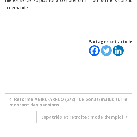
Elle est servie au plus tôt à compter du 1
jour du mois qui suit
la demande.
Partager cet article
Navigation
Réforme AGIRC-ARRCO (2/2) : Le bonus/malus sur le
montant des pensions
de
Expatriés et retraite : mode d’emploi
l’article